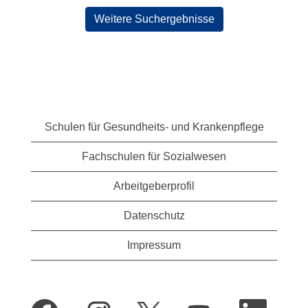
anzuzeigen.
Weitere Suchergebnisse
Schulen für Gesundheits- und Krankenpflege
Fachschulen für Sozialwesen
Arbeitgeberprofil
Datenschutz
Impressum
W
W
W
W
W