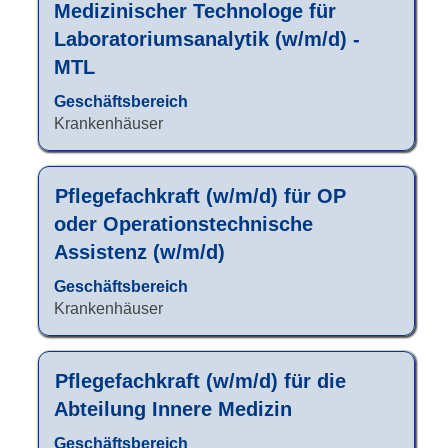
Sie
Medizinischer Technologe für
die
Laboratoriumsanalytik (w/m/d) -
Leertaste,
MTL
um
die
Geschäftsbereich
Stelleninformationen
Krankenhäuser
vollständig
anzuzeigen.
Stellenbezeichnung
Drücken
Pflegefachkraft (w/m/d) für OP
Sie
oder Operationstechnische
die
Assistenz (w/m/d)
Leertaste,
um
Geschäftsbereich
die
Krankenhäuser
Stelleninformationen
vollständig
anzuzeigen.
Stellenbezeichnung
Drücken
Pflegefachkraft (w/m/d) für die
Sie
Abteilung Innere Medizin
die
Leertaste,
Geschäftsbereich