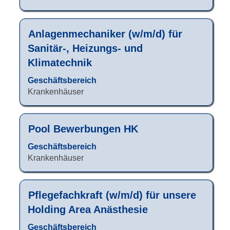
Wählen
Stelleninformationen
Sie
vollständig
eine
anzuzeigen.
Stellenbezeichnung
Drücken
Anlagenmechaniker (w/m/d) für
Stelle
Sie
Sanitär-, Heizungs- und
aus,
die
um
Klimatechnik
Leertaste,
alle
um
Geschäftsbereich
Details
die
Krankenhäuser
anzuzeigen.
Stelleninformationen
vollständig
anzuzeigen.
Stellenbezeichnung
Drücken
Pool Bewerbungen HK
Sie
Geschäftsbereich
die
Krankenhäuser
Leertaste,
um
die
Stellenbezeichnung
Drücken
Pflegefachkraft (w/m/d) für unsere
Stelleninformationen
Sie
vollständig
Holding Area Anästhesie
die
anzuzeigen.
Leertaste,
Geschäftsbereich