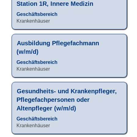
Sie
Station 1R, Innere Medizin
die
Leertaste,
Geschäftsbereich
um
Krankenhäuser
die
Stelleninformationen
vollständig
Stellenbezeichnung
Drücken
Ausbildung Pflegefachmann
anzuzeigen.
Sie
(w/m/d)
die
Leertaste,
Geschäftsbereich
um
Krankenhäuser
die
Stelleninformationen
vollständig
Stellenbezeichnung
Drücken
Gesundheits- und Krankenpfleger,
anzuzeigen.
Sie
Pflegefachpersonen oder
die
Altenpfleger (w/m/d)
Leertaste,
um
Geschäftsbereich
die
Krankenhäuser
Stelleninformationen
vollständig