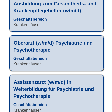
Stellenbezeichnung
Drücken
Ausbildung zum Gesundheits- und
"Simmern".
Sie
Es
Krankenpflegehelfer (w/m/d)
die
werden
Leertaste,
Geschäftsbereich
1
um
Krankenhäuser
bis
die
16
Stelleninformationen
von
vollständig
Stellenbezeichnung
Drücken
16
Oberarzt (w/m/d) Psychiatrie und
anzuzeigen.
Sie
Stellen
Psychotherapie
die
angezeigt
Leertaste,
Verwenden
Geschäftsbereich
um
Sie
Krankenhäuser
die
die
Stelleninformationen
Tabulatortaste,
vollständig
um
Stellenbezeichnung
Drücken
Assistenzarzt (w/m/d) in
anzuzeigen.
durch
Sie
Weiterbildung für Psychiatrie und
die
die
Psychotherapie
Stellenliste
Leertaste,
zu
um
Geschäftsbereich
navigieren.
die
Krankenhäuser