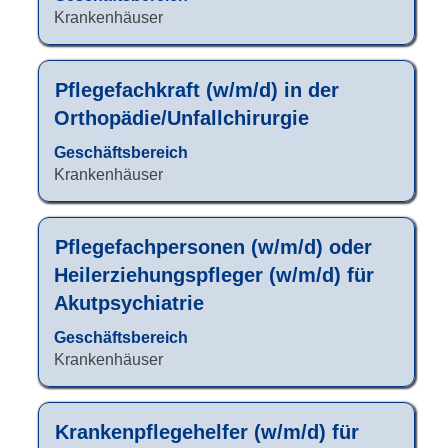
um
Krankenhäuser
die
Stelleninformationen
vollständig
Stellenbezeichnung
Drücken
Pflegefachkraft (w/m/d) in der
anzuzeigen.
Sie
Orthopädie/Unfallchirurgie
die
Leertaste,
Geschäftsbereich
um
Krankenhäuser
die
Stelleninformationen
vollständig
Stellenbezeichnung
Drücken
Pflegefachpersonen (w/m/d) oder
anzuzeigen.
Sie
Heilerziehungspfleger (w/m/d) für
die
Akutpsychiatrie
Leertaste,
um
Geschäftsbereich
die
Krankenhäuser
Stelleninformationen
vollständig
anzuzeigen.
Stellenbezeichnung
Drücken
Krankenpflegehelfer (w/m/d) für