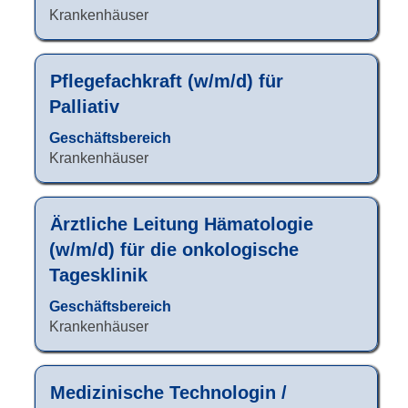
um
Krankenhäuser
die
Stelleninformationen
vollständig
Stellenbezeichnung
Drücken
Pflegefachkraft (w/m/d) für
anzuzeigen.
Sie
Palliativ
die
Leertaste,
Geschäftsbereich
um
Krankenhäuser
die
Stelleninformationen
vollständig
Stellenbezeichnung
Drücken
Ärztliche Leitung Hämatologie
anzuzeigen.
Sie
(w/m/d) für die onkologische
die
Tagesklinik
Leertaste,
um
Geschäftsbereich
die
Krankenhäuser
Stelleninformationen
vollständig
anzuzeigen.
Stellenbezeichnung
Drücken
Medizinische Technologin /