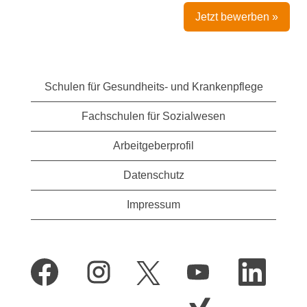
Jetzt bewerben »
Schulen für Gesundheits- und Krankenpflege
Fachschulen für Sozialwesen
Arbeitgeberprofil
Datenschutz
Impressum
W
W
W
W
W
i
i
i
i
i
r
r
r
r
r
d
d
d
d
W
d
a
a
a
a