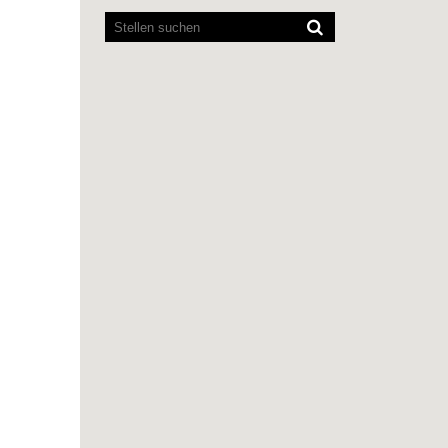
können
die
folgende
durchsuchbare
Karte
nicht
lesen.