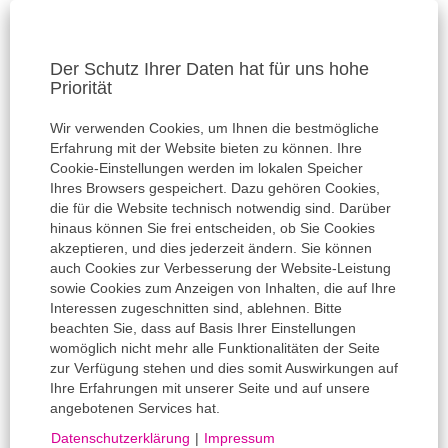
Der Schutz Ihrer Daten hat für uns hohe
Priorität
Schulen für Gesundheits- und Krankenpflege
Wir verwenden Cookies, um Ihnen die bestmögliche
Fachschulen für Sozialwesen
Erfahrung mit der Website bieten zu können. Ihre
Cookie-Einstellungen werden im lokalen Speicher
Arbeitgeberprofil
Ihres Browsers gespeichert. Dazu gehören Cookies,
die für die Website technisch notwendig sind. Darüber
Datenschutz
hinaus können Sie frei entscheiden, ob Sie Cookies
akzeptieren, und dies jederzeit ändern. Sie können
Impressum
auch Cookies zur Verbesserung der Website-Leistung
sowie Cookies zum Anzeigen von Inhalten, die auf Ihre
Interessen zugeschnitten sind, ablehnen. Bitte
beachten Sie, dass auf Basis Ihrer Einstellungen
W
W
W
W
womöglich nicht mehr alle Funktionalitäten der Seite
W
i
i
i
i
zur Verfügung stehen und dies somit Auswirkungen auf
i
r
r
r
r
r
Ihre Erfahrungen mit unserer Seite und auf unsere
d
d
d
d
W
d
angebotenen Services hat.
a
a
a
a
i
a
u
u
u
u
r
u
Datenschutzerklärung
|
Impressum
f
f
f
f